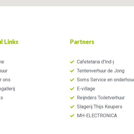
l Links
Partners
me
Cafetetaria d'Ind-j
huur
Tentenverhuur de Jong
r ons
Soms Service en onderhou
gallerij
E-village
ks
Reijnders Toiletverhuur
Slagerij Thijs Keupers
MH-ELECTRONICA